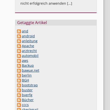
nicht erfolgreich anwenden […]
Getaggte Artikel
and
android
anleitung
Apache
arztrecht
automobil
aws
Backup
bawue.net
berlin
BGH
bootstrap
buster
bverfg
Bücher
cccs
checkmail