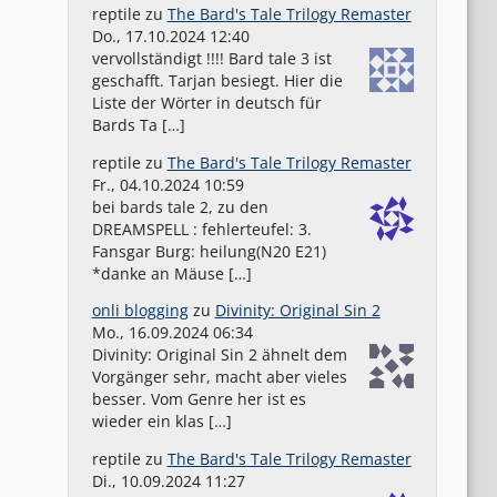
reptile
zu
The Bard's Tale Trilogy Remaster
Do., 17.10.2024 12:40
vervollständigt !!!! Bard tale 3 ist
geschafft. Tarjan besiegt. Hier die
Liste der Wörter in deutsch für
Bards Ta […]
reptile
zu
The Bard's Tale Trilogy Remaster
Fr., 04.10.2024 10:59
bei bards tale 2, zu den
DREAMSPELL : fehlerteufel: 3.
Fansgar Burg: heilung(N20 E21)
*danke an Mäuse […]
onli blogging
zu
Divinity: Original Sin 2
Mo., 16.09.2024 06:34
Divinity: Original Sin 2 ähnelt dem
Vorgänger sehr, macht aber vieles
besser. Vom Genre her ist es
wieder ein klas […]
reptile
zu
The Bard's Tale Trilogy Remaster
Di., 10.09.2024 11:27