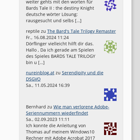
weiter gehts mit den worten für
Bards Tale II : the destiny Knight
deutsche wörter Lösung:
rausgesucht und selbs […]
reptile
zu
The Bard's Tale Trilogy Remaster
Fr., 16.08.2024 11:24
Dörflinger vielleicht hilft dir das.
Hallo , Da ich gerade am Spielen
des Spieles BARDS TALE TRILOGY
bin u […]
nureinblog.at
zu
Serendipity und die
DSGVO
Sa., 11.05.2024 16:39
Bernhard
zu
Wie man verlorene Adobe-
Seriennummern wiederfindet
Sa., 02.09.2023 11:11
Ich konnte die Anleitung von
Thomas auf meinem Windows10
Rechner mit Adobe Acrobat 2017