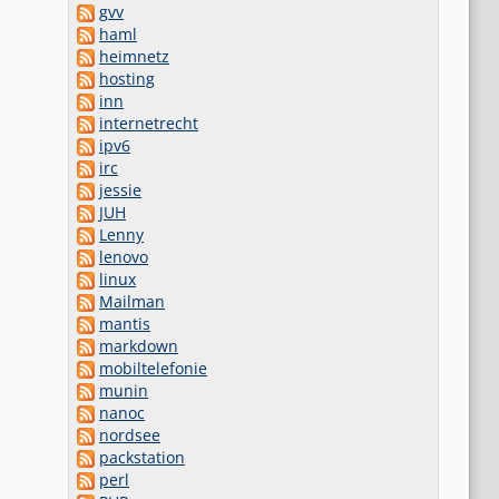
gvv
haml
heimnetz
hosting
inn
internetrecht
ipv6
irc
jessie
JUH
Lenny
lenovo
linux
Mailman
mantis
markdown
mobiltelefonie
munin
nanoc
nordsee
packstation
perl