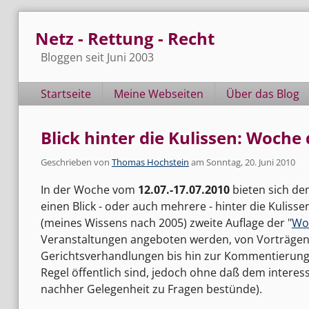
Skip
Netz - Rettung - Recht
to
content
Bloggen seit Juni 2003
Navigation
Startseite
Meine Webseiten
Über das Blog
Blick hinter die Kulissen: Woche 
Geschrieben von
Thomas Hochstein
am
Sonntag, 20. Juni 2010
In der Woche vom
12.07.-17.07.2010
bieten sich de
einen Blick - oder auch mehrere - hinter die Kulisse
(meines Wissens nach 2005) zweite Auflage der "
Woc
Veranstaltungen angeboten werden, von Vorträgen
Gerichtsverhandlungen bis hin zur Kommentierung u
Regel öffentlich sind, jedoch ohne daß dem intere
nachher Gelegenheit zu Fragen bestünde).