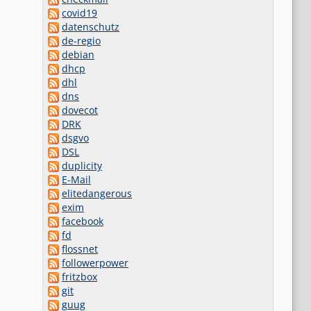
covid19
datenschutz
de-regio
debian
dhcp
dhl
dns
dovecot
DRK
dsgvo
DSL
duplicity
E-Mail
elitedangerous
exim
facebook
fd
flossnet
followerpower
fritzbox
git
guug