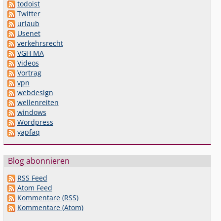
todoist
Twitter
urlaub
Usenet
verkehrsrecht
VGH MA
Videos
Vortrag
vpn
webdesign
wellenreiten
windows
Wordpress
yapfaq
Blog abonnieren
RSS Feed
Atom Feed
Kommentare (RSS)
Kommentare (Atom)