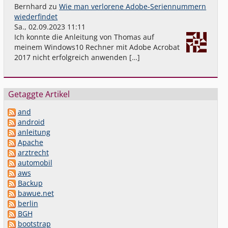
Bernhard
zu
Wie man verlorene Adobe-Seriennummern
wiederfindet
Sa., 02.09.2023 11:11
Ich konnte die Anleitung von Thomas auf
meinem Windows10 Rechner mit Adobe Acrobat
2017 nicht erfolgreich anwenden […]
Getaggte Artikel
and
android
anleitung
Apache
arztrecht
automobil
aws
Backup
bawue.net
berlin
BGH
bootstrap