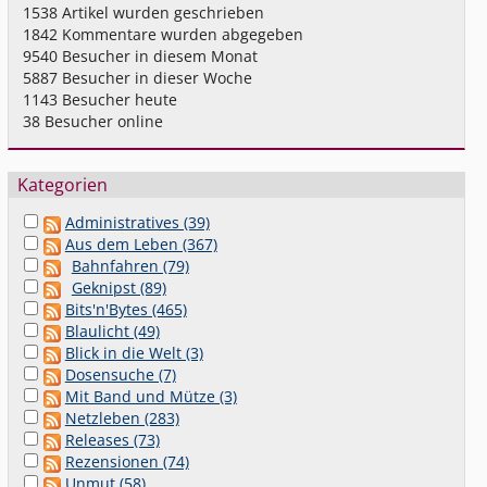
1538
Artikel wurden geschrieben
1842
Kommentare wurden abgegeben
9540
Besucher in diesem Monat
5887
Besucher in dieser Woche
1143
Besucher heute
38
Besucher online
Kategorien
Administratives (39)
Aus dem Leben (367)
Bahnfahren (79)
Geknipst (89)
Bits'n'Bytes (465)
Blaulicht (49)
Blick in die Welt (3)
Dosensuche (7)
Mit Band und Mütze (3)
Netzleben (283)
Releases (73)
Rezensionen (74)
Unmut (58)