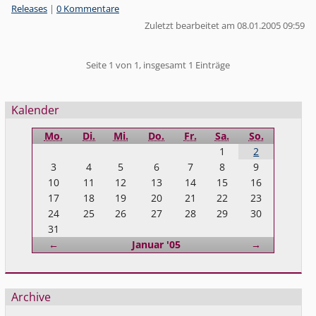
Kategorien:
Releases
|
0 Kommentare
Zuletzt bearbeitet am 08.01.2005 09:59
Pagination
Seite 1 von 1, insgesamt 1 Einträge
Seitenleiste
Kalender
Mo.
Di.
Mi.
Do.
Fr.
Sa.
So.
1
2
3
4
5
6
7
8
9
10
11
12
13
14
15
16
17
18
19
20
21
22
23
24
25
26
27
28
29
30
31
Zurück
Vorwärts
←
Januar '05
→
Archive