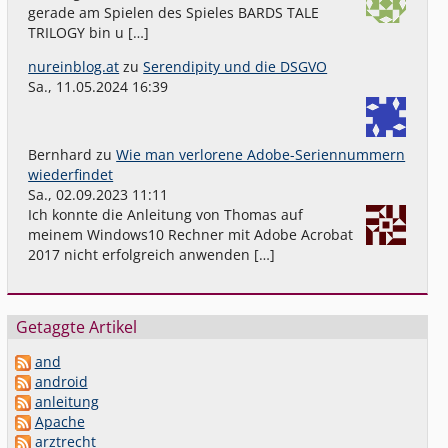
gerade am Spielen des Spieles BARDS TALE
TRILOGY bin u […]
nureinblog.at
zu
Serendipity und die DSGVO
Sa., 11.05.2024 16:39
Bernhard
zu
Wie man verlorene Adobe-Seriennummern
wiederfindet
Sa., 02.09.2023 11:11
Ich konnte die Anleitung von Thomas auf
meinem Windows10 Rechner mit Adobe Acrobat
2017 nicht erfolgreich anwenden […]
Getaggte Artikel
and
android
anleitung
Apache
arztrecht