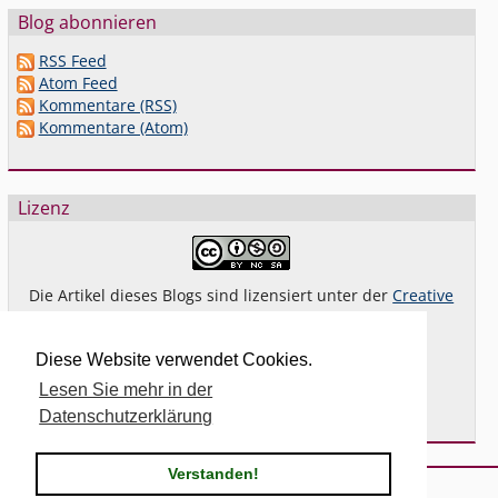
Blog abonnieren
RSS Feed
Atom Feed
Kommentare (RSS)
Kommentare (Atom)
Lizenz
Die Artikel dieses Blogs sind lizensiert unter der
Creative
Commons Lizenz By-NC-SA 4.0 dt.
Das gilt
nicht
für Bilder oder (andere) erkennbare
Diese Website verwendet Cookies.
Fremdinhalte und explizit anders gekennzeichnete
Lesen Sie mehr in der
Beiträge.
Datenschutzerklärung
Verstanden!
Powered by
Serendipity
& the
2k11
theme.