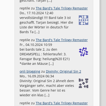
geschafft. Tarjan […]
reptile
zu
The Bard's Tale Trilogy Remaster
Do., 17.10.2024 12:40
vervollständigt !!!! Bard tale 3 ist
geschafft. Tarjan besiegt. Hier die
Liste der Wörter in deutsch für
Bards Ta […]
reptile
zu
The Bard's Tale Trilogy Remaster
Fr., 04.10.2024 10:59
bei bards tale 2, zu den
DREAMSPELL : fehlerteufel: 3.
Fansgar Burg: heilung(N20 E21)
*danke an Mäuse […]
onli blogging
zu
Divinity: Original Sin 2
Mo., 16.09.2024 06:34
Divinity: Original Sin 2 ähnelt dem
Vorgänger sehr, macht aber vieles
besser. Vom Genre her ist es
wieder ein klas […]
reptile
zu
The Bard's Tale Trilogy Remaster