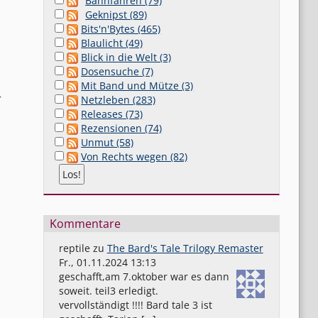
Bahnfahren (79)
Geknipst (89)
Bits'n'Bytes (465)
Blaulicht (49)
Blick in die Welt (3)
Dosensuche (7)
Mit Band und Mütze (3)
r
Netzleben (283)
Releases (73)
Rezensionen (74)
Unmut (58)
Von Rechts wegen (82)
Kommentare
reptile
zu
The Bard's Tale Trilogy Remaster
Fr., 01.11.2024 13:13
geschafft,am 7.oktober war es dann
soweit. teil3 erledigt.
vervollständigt !!!! Bard tale 3 ist