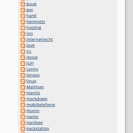
guug
gvv
haml
heimnetz
hosting
inn
internetrecht
ipv6
irc
jessie
JUH
Lenny
lenovo
linux
Mailman
mantis
markdown
mobiltelefonie
munin
nanoc
nordsee
packstation