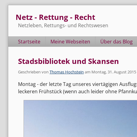
Skip
Netz - Rettung - Recht
to
content
Netzleben, Rettungs- und Rechtswesen
Navigation
Startseite
Meine Webseiten
Über das Blog
Stadsbibliotek und Skansen
Geschrieben von
Thomas Hochstein
am
Montag, 31. August 2015
Montag - der letzte Tag unseres viertägigen Ausfl
leckeren Frühstück (wenn auch leider ohne Pfannk