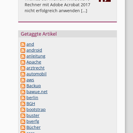
Rechner mit Adobe Acrobat 2017
nicht erfolgreich anwenden […]
Getaggte Artikel
and
android
anleitung
Apache
arztrecht
automobil
aws
Backup
bawue.net
berlin
BGH
bootstrap
buster
bverfg
Bücher