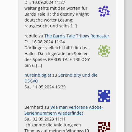
Di., 10.09.2024 11:27
weiter gehts mit den worten für
Bards Tale II : the destiny Knight
deutsche wörter Lösung:
rausgesucht und selbs […]
reptile
zu
The Bard's Tale Trilogy Remaster
Fr., 16.08.2024 11:24
Dörflinger vielleicht hilft dir das.
Hallo , Da ich gerade am Spielen
des Spieles BARDS TALE TRILOGY
bin u […]
nureinblog.at
zu
Serendipity und die
DSGVO
Sa., 11.05.2024 16:39
Bernhard
zu
Wie man verlorene Adobe-
Seriennummern wiederfindet
Sa., 02.09.2023 11:11
Ich konnte die Anleitung von
Thomas auf meinem Windows10