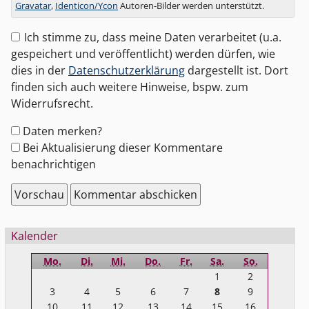
Gravatar
,
Identicon/Ycon
Autoren-Bilder werden unterstützt.
Ich stimme zu, dass meine Daten verarbeitet (u.a.
gespeichert und veröffentlicht) werden dürfen, wie
dies in der
Datenschutzerklärung
dargestellt ist. Dort
finden sich auch weitere Hinweise, bspw. zum
Widerrufsrecht.
Formular-
Daten merken?
Optionen
Bei Aktualisierung dieser Kommentare
benachrichtigen
Seitenleiste
Kalender
Mo.
Di.
Mi.
Do.
Fr.
Sa.
So.
1
2
3
4
5
6
7
8
9
10
11
12
13
14
15
16