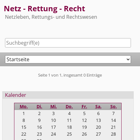
Skip
Netz - Rettung - Recht
to
Netzleben, Rettungs- und Rechtswesen
content
Navigation
Pagination
Seite 1 von 1, insgesamt 0 Einträge
Seitenleiste
Kalender
Mo.
Di.
Mi.
Do.
Fr.
Sa.
So.
1
2
3
4
5
6
7
8
9
10
11
12
13
14
15
16
17
18
19
20
21
22
23
24
25
26
27
28