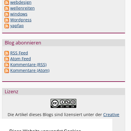
webdesign
wellenreiten
windows
Wordpress
yapfaq
Blog abonnieren
RSS Feed
Atom Feed
Kommentare (RSS)
Kommentare (Atom)
Lizenz
Die Artikel dieses Blogs sind lizensiert unter der
Creative
Commons Lizenz By-NC-SA 4.0 dt.
Das gilt
nicht
für Bilder oder (andere) erkennbare