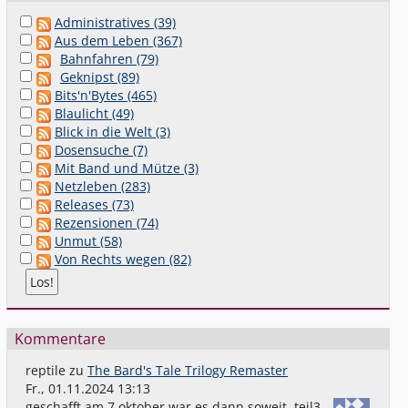
Administratives (39)
Aus dem Leben (367)
Bahnfahren (79)
Geknipst (89)
Bits'n'Bytes (465)
Blaulicht (49)
Blick in die Welt (3)
Dosensuche (7)
Mit Band und Mütze (3)
Netzleben (283)
Releases (73)
Rezensionen (74)
Unmut (58)
Von Rechts wegen (82)
Kommentare
reptile
zu
The Bard's Tale Trilogy Remaster
Fr., 01.11.2024 13:13
geschafft,am 7.oktober war es dann soweit. teil3