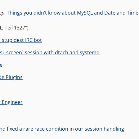
pp
:
Things you didn’t know about MySQL and Date and Time
 Teil 1327”)
 stupidest IRC bot
ssi, screen) session with dtach and systemd
e
de Plugins
r Engineer
 fixed a rare race condition in our session handling