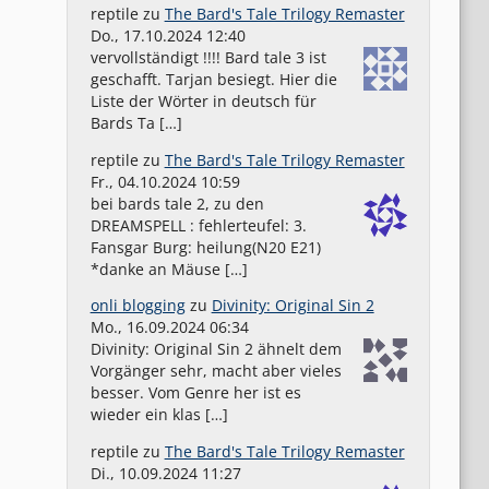
reptile
zu
The Bard's Tale Trilogy Remaster
Do., 17.10.2024 12:40
vervollständigt !!!! Bard tale 3 ist
geschafft. Tarjan besiegt. Hier die
Liste der Wörter in deutsch für
Bards Ta […]
reptile
zu
The Bard's Tale Trilogy Remaster
Fr., 04.10.2024 10:59
bei bards tale 2, zu den
DREAMSPELL : fehlerteufel: 3.
Fansgar Burg: heilung(N20 E21)
*danke an Mäuse […]
onli blogging
zu
Divinity: Original Sin 2
Mo., 16.09.2024 06:34
Divinity: Original Sin 2 ähnelt dem
Vorgänger sehr, macht aber vieles
besser. Vom Genre her ist es
wieder ein klas […]
reptile
zu
The Bard's Tale Trilogy Remaster
Di., 10.09.2024 11:27