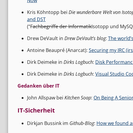
Now
Kris Köhntopp bei
Die wunderbare Welt von Isoto
and DST
(“
Fachbegriffe der Informatik
Isotopp und MySQL,
Drew DeVault in
Drew DeVault’s blog
:
The world’s
Antoine Beaupré (Anarcat):
Securing my IRC (ir
Dirk Deimeke in
Dirks Logbuch
:
Disk Performanc
Dirk Deimeke in
Dirks Logbuch
:
Visual Studio Co
Gedanken über IT
John Allspaw bei
Kitchen Soap
:
On Being A Senio
IT-Sicherheit
Dirkjan Bussink im
Github-Blog
:
How we found and