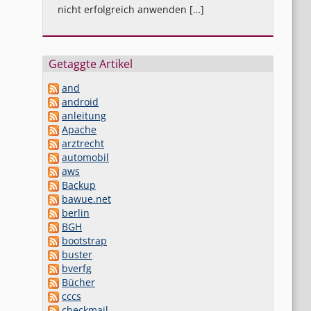
nicht erfolgreich anwenden […]
Getaggte Artikel
and
android
anleitung
Apache
arztrecht
automobil
aws
Backup
bawue.net
berlin
BGH
bootstrap
buster
bverfg
Bücher
cccs
checkmail