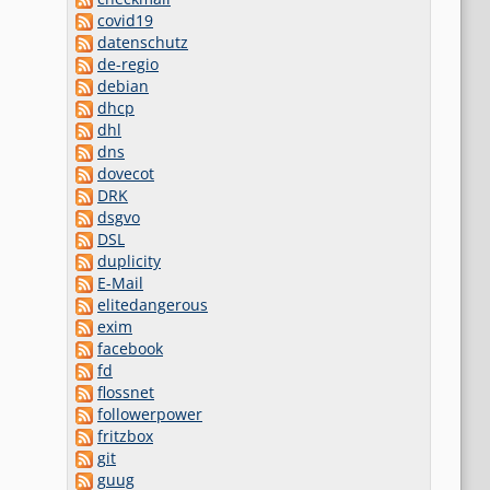
covid19
datenschutz
de-regio
debian
dhcp
dhl
dns
dovecot
DRK
dsgvo
DSL
duplicity
E-Mail
elitedangerous
exim
facebook
fd
flossnet
followerpower
fritzbox
git
guug