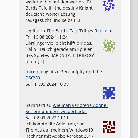
weiter gehts mit den worten für
Bards Tale II : the destiny Knight
deutsche wörter Lösung:
rausgesucht und selbs […]
reptile
zu
The Bard's Tale Trilogy Remaster
Fr., 16.08.2024 11:24
Dörflinger vielleicht hilft dir das.
Hallo , Da ich gerade am Spielen
des Spieles BARDS TALE TRILOGY
bin u […]
nureinblog.at
zu
Serendipity und die
DSGVO
Sa., 11.05.2024 16:39
Bernhard
zu
Wie man verlorene Adobe-
Seriennummern wiederfindet
Sa., 02.09.2023 11:11
Ich konnte die Anleitung von
Thomas auf meinem Windows10
Rechner mit Adobe Acrobat 2017