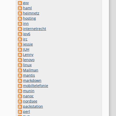
gvv
haml
heimnetz
hosting
inn
internetrecht
ipv6
irc
jessie
JUH
Lenny
lenovo
linux
Mailman
mantis
markdown
mobiltelefonie
munin
nanoc
nordsee
packstation
perl