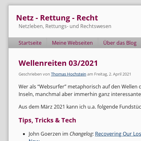
Skip
Netz - Rettung - Recht
to
content
Netzleben, Rettungs- und Rechtswesen
Navigation
Startseite
Meine Webseiten
Über das Blog
Wellenreiten 03/2021
Geschrieben von
Thomas Hochstein
am
Freitag, 2. April 2021
Wer als “Websurfer” metaphorisch auf den Wellen de
Inseln, manchmal aber immerhin ganz interessante
Aus dem März 2021 kann ich u.a. folgende Fundstüc
Tips, Tricks & Tech
John Goerzen im
Changelog
:
Recovering Our Lost