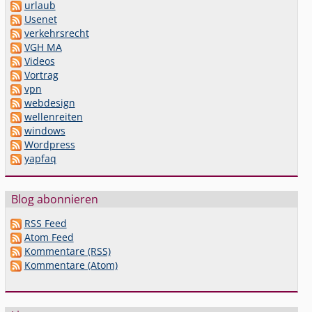
urlaub
Usenet
verkehrsrecht
VGH MA
Videos
Vortrag
vpn
webdesign
wellenreiten
windows
Wordpress
yapfaq
Blog abonnieren
RSS Feed
Atom Feed
Kommentare (RSS)
Kommentare (Atom)