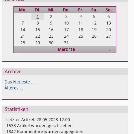
Mo.
Di.
Mi.
Do.
Fr.
Sa.
So.
1
2
3
4
5
6
7
8
9
10
11
12
13
14
15
16
17
18
19
20
21
22
23
24
25
26
27
28
29
30
31
Zurück
Vorwärts
←
März '16
→
Archive
Das Neueste ...
Älteres ...
Statistiken
Letzter Artikel:
28.05.2023 12:00
1538
Artikel wurden geschrieben
1842
Kommentare wurden abgegeben