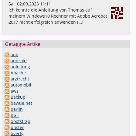
Sa., 02.09.2023 11:11
Ich konnte die Anleitung von Thomas auf
meinem Windows10 Rechner mit Adobe Acrobat
2017 nicht erfolgreich anwenden […]
Getaggte Artikel
and
android
anleitung
Apache
arztrecht
automobil
aws
Backup
bawue.net
berlin
BGH
bootstrap
buster
bverfg