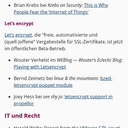
Brian Krebs bei
Krebs on Security
:
This is Why
People Fear the ‘Internet of Things’
Let’s encrypt
Let’s encrypt
, die “freie, automatisierte und
(quell-)offene” Vergabestelle für SSL-Zertifikate, ist jetzt
im öffentlichen Beta-Betrieb.
Wouter Verhelst im
WEBlog — Wouter’s Eclectic Blog
:
Playing with Letsencrypt
Bernd Zeimetz bei
linux & the mountains
:
bzed-
letsencrypt puppet module
Joey Hess bei
see shy jo
:
letsencrypt support in
propellor
IT und Recht
Harald Welte:
Report from the VMware GPL court