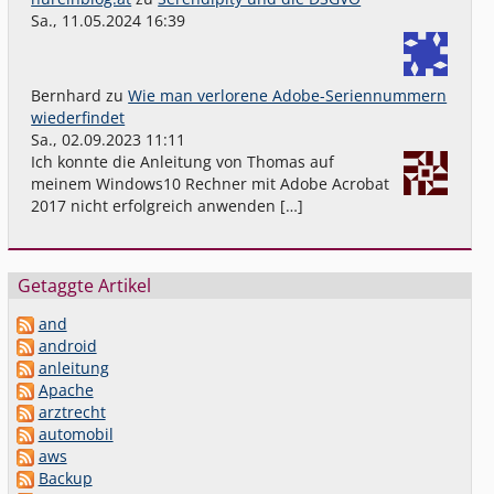
Sa., 11.05.2024 16:39
Bernhard
zu
Wie man verlorene Adobe-Seriennummern
wiederfindet
Sa., 02.09.2023 11:11
Ich konnte die Anleitung von Thomas auf
meinem Windows10 Rechner mit Adobe Acrobat
2017 nicht erfolgreich anwenden […]
Getaggte Artikel
and
android
anleitung
Apache
arztrecht
automobil
aws
Backup