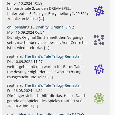
Fr., 04.10.2024 10:59
bei bards tale 2, zu den DREAMSPELL :
fehlerteufel: 3. Fansgar Burg: heilung(N20 E21)
*danke an Mäuse […]
onli blogging
zu
Divinity: Original Sin 2
Mo., 16.09.2024 06:34
Divinity: Original Sin 2 ähnelt dem Vorgänger
sehr, macht aber vieles besser. Vom Genre her
ist es wieder ein klas […]
reptile
zu
The Bard's Tale Trilogy Remaster
Di., 10.09.2024 11:27
weiter gehts mit den worten für Bards Tale II :
the destiny Knight deutsche wörter Lösung:
rausgesucht und selbs […]
reptile
zu
The Bard's Tale Trilogy Remaster
Fr., 16.08.2024 11:24
Dörflinger vielleicht hilft dir das. Hallo , Da ich
gerade am Spielen des Spieles BARDS TALE
TRILOGY bin u […]
nureinblog.at
zu
Serendipity und die DSGVO