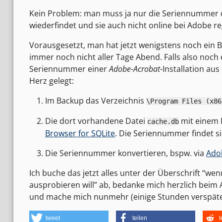
Kein Problem: man muss ja nur die Seriennummer d
wiederfindet und sie auch nicht online bei Adobe re
Vorausgesetzt, man hat jetzt wenigstens noch ein Bac
immer noch nicht aller Tage Abend. Falls also noc
Seriennummer einer
Adobe-Acrobat
-Installation au
Herz gelegt:
Im Backup das Verzeichnis
\Program Files (x86
Die dort vorhandene Datei
mit einem 
cache.db
Browser for SQLite
. Die Seriennummer findet s
Die Seriennummer konvertieren, bspw. via
Adob
Ich buche das jetzt alles unter der Überschrift “
ausprobieren will” ab, bedanke mich herzlich beim
und mache mich nunmehr (einige Stunden verspätet
tweet
teilen
t