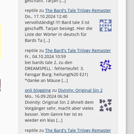
geschafft. Tarjan […]
reptile
zu
The Bard's Tale Trilogy Remaster
Do., 17.10.2024 12:40
vervollständigt !!!! Bard tale 3 ist
geschafft. Tarjan besiegt. Hier die
Liste der Wörter in deutsch für
Bards Ta […]
reptile
zu
The Bard's Tale Trilogy Remaster
Fr., 04.10.2024 10:59
bei bards tale 2, zu den
DREAMSPELL : fehlerteufel: 3.
Fansgar Burg: heilung(N20 E21)
*danke an Mäuse […]
onli blogging
zu
Divinity: Original Sin 2
Mo., 16.09.2024 06:34
Divinity: Original Sin 2 ähnelt dem
Vorgänger sehr, macht aber vieles
besser. Vom Genre her ist es
wieder ein klas […]
reptile
zu
The Bard's Tale Trilogy Remaster