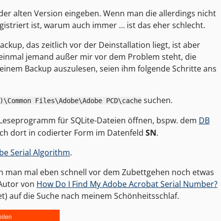
er alten Version eingeben. Wenn man die allerdings nicht
gistriert ist, warum auch immer … ist das eher schlecht.
kup, das zeitlich vor der Deinstallation liegt, ist aber
h einmal jemand außer mir vor dem Problem steht, die
s einem Backup auszulesen, seien ihm folgende Schritte ans
suchen.
)\Common Files\Adobe\Adobe PCD\cache
Leseprogramm für SQLite-Dateien öffnen, bspw. dem
DB
ich dort in codierter Form im Datenfeld
SN
.
e Serial Algorithm
.
wenn man mal eben schnell vor dem Zubettgehen noch etwas
 Autor von
How Do I Find My Adobe Acrobat Serial Number?
) auf die Suche nach meinem Schönheitsschlaf.
eilen