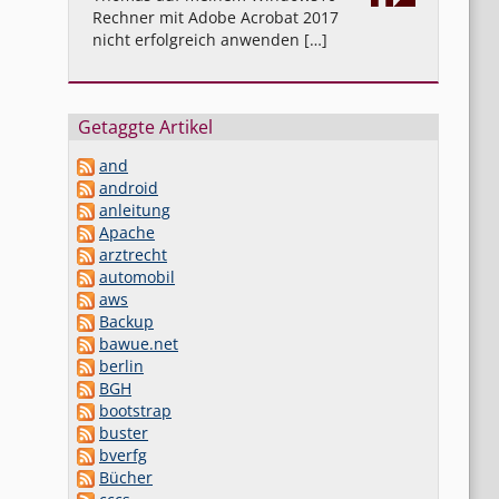
Rechner mit Adobe Acrobat 2017
nicht erfolgreich anwenden […]
Getaggte Artikel
and
android
anleitung
Apache
arztrecht
automobil
aws
Backup
bawue.net
berlin
BGH
bootstrap
buster
bverfg
Bücher