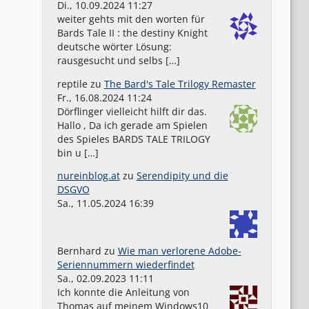
Di., 10.09.2024 11:27
weiter gehts mit den worten für
Bards Tale II : the destiny Knight
deutsche wörter Lösung:
rausgesucht und selbs […]
reptile
zu
The Bard's Tale Trilogy Remaster
Fr., 16.08.2024 11:24
Dörflinger vielleicht hilft dir das.
Hallo , Da ich gerade am Spielen
des Spieles BARDS TALE TRILOGY
bin u […]
nureinblog.at
zu
Serendipity und die
DSGVO
Sa., 11.05.2024 16:39
Bernhard
zu
Wie man verlorene Adobe-
Seriennummern wiederfindet
Sa., 02.09.2023 11:11
Ich konnte die Anleitung von
Thomas auf meinem Windows10