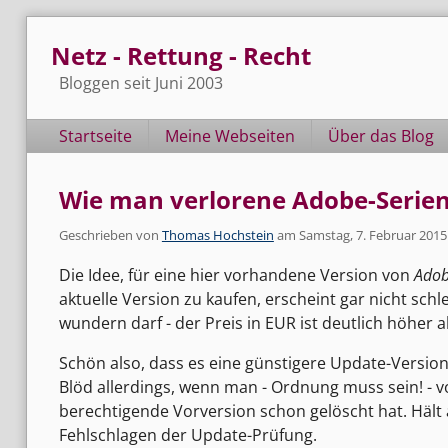
Skip
Netz - Rettung - Recht
to
content
Bloggen seit Juni 2003
Navigation
Startseite
Meine Webseiten
Über das Blog
Wie man verlorene Adobe-Seri
Geschrieben von
Thomas Hochstein
am
Samstag, 7. Februar 2015
Die Idee, für eine hier vorhandene Version von
Adob
aktuelle Version zu kaufen, erscheint gar nicht schl
wundern darf - der Preis in EUR ist deutlich höher al
Schön also, dass es eine günstigere Update-Version 
Blöd allerdings, wenn man - Ordnung muss sein! - 
berechtigende Vorversion schon gelöscht hat. Hält a
Fehlschlagen der Update-Prüfung.