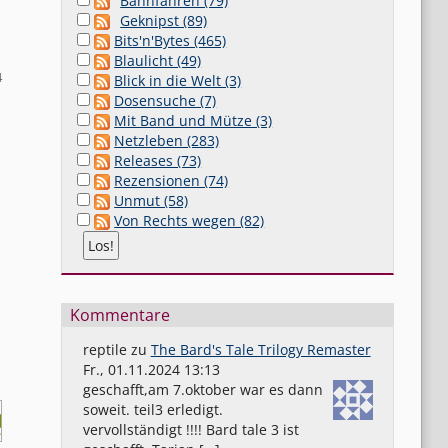
Bahnfahren (79)
Geknipst (89)
Bits'n'Bytes (465)
Blaulicht (49)
4
Blick in die Welt (3)
Dosensuche (7)
Mit Band und Mütze (3)
Netzleben (283)
Releases (73)
Rezensionen (74)
Unmut (58)
Von Rechts wegen (82)
Kommentare
reptile
zu
The Bard's Tale Trilogy Remaster
Fr., 01.11.2024 13:13
geschafft,am 7.oktober war es dann
soweit. teil3 erledigt.
vervollständigt !!!! Bard tale 3 ist