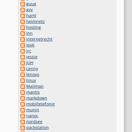
guug
gvv
haml
heimnetz
hosting
inn
internetrecht
ipv6
irc
jessie
JUH
Lenny
lenovo
linux
Mailman
mantis
markdown
mobiltelefonie
munin
nanoc
nordsee
packstation