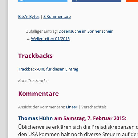
Kategorien:
Bits'n'Bytes
|
3 Kommentare
Zufälliger Eintrag:
Dosensuche im Sonnenschein
Wellenreiten 01/2015
Trackbacks
Trackback-URL für diesen Eintrag
Keine Trackbacks
Kommentare
Ansicht der Kommentare:
Linear
| Verschachtelt
Thomas Hühn
am
Samstag, 7. Februar 2015
:
Üblicherweise erklären sich die Preisdiskrepanzen d
den USA kommen halt noch diverse Steuern auf de