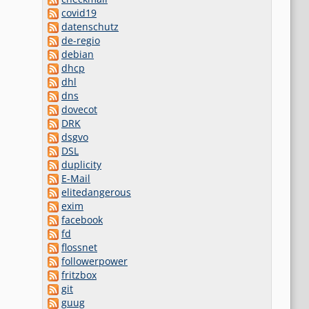
covid19
datenschutz
de-regio
debian
dhcp
dhl
dns
dovecot
DRK
dsgvo
DSL
duplicity
E-Mail
elitedangerous
exim
facebook
fd
flossnet
followerpower
fritzbox
git
guug