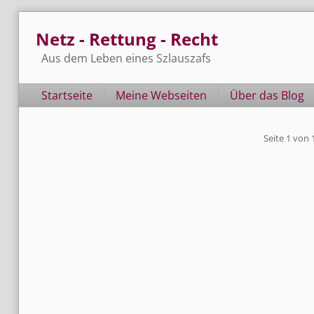
Skip
Netz - Rettung - Recht
to
content
Aus dem Leben eines Szlauszafs
Navigation
Startseite
Meine Webseiten
Über das Blog
Pagination
Seite 1 von 