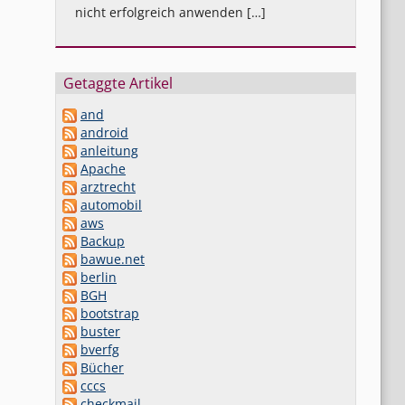
nicht erfolgreich anwenden […]
Getaggte Artikel
and
android
anleitung
Apache
arztrecht
automobil
aws
Backup
bawue.net
berlin
BGH
bootstrap
buster
bverfg
Bücher
cccs
checkmail