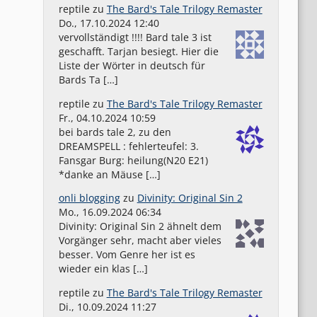
reptile
zu
The Bard's Tale Trilogy Remaster
Do., 17.10.2024 12:40
vervollständigt !!!! Bard tale 3 ist
geschafft. Tarjan besiegt. Hier die
Liste der Wörter in deutsch für
Bards Ta […]
reptile
zu
The Bard's Tale Trilogy Remaster
Fr., 04.10.2024 10:59
bei bards tale 2, zu den
DREAMSPELL : fehlerteufel: 3.
Fansgar Burg: heilung(N20 E21)
*danke an Mäuse […]
onli blogging
zu
Divinity: Original Sin 2
Mo., 16.09.2024 06:34
Divinity: Original Sin 2 ähnelt dem
Vorgänger sehr, macht aber vieles
besser. Vom Genre her ist es
wieder ein klas […]
reptile
zu
The Bard's Tale Trilogy Remaster
Di., 10.09.2024 11:27