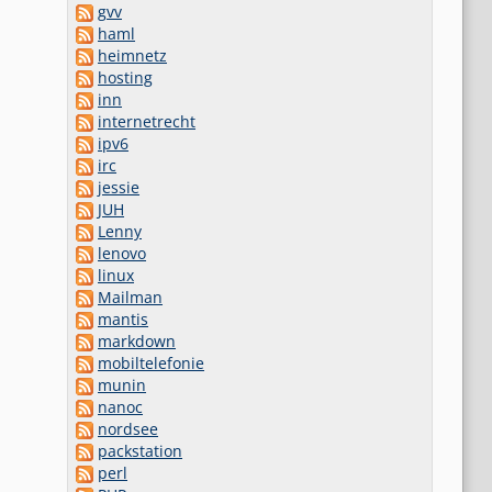
gvv
haml
heimnetz
hosting
inn
internetrecht
ipv6
irc
jessie
JUH
Lenny
lenovo
linux
Mailman
mantis
markdown
mobiltelefonie
munin
nanoc
nordsee
packstation
perl