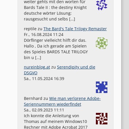
weiter gehts mit den worten für
Bards Tale II : the destiny Knight
deutsche wörter Lösung:
rausgesucht und selbs […]
reptile
zu
The Bard's Tale Trilogy Remaster
Fr., 16.08.2024 11:24
Dörflinger vielleicht hilft dir das.
Hallo , Da ich gerade am Spielen
des Spieles BARDS TALE TRILOGY
bin u […]
nureinblog.at
zu
Serendipity und die
DSGVO
Sa., 11.05.2024 16:39
Bernhard
zu
Wie man verlorene Adobe-
Seriennummern wiederfindet
Sa., 02.09.2023 11:11
Ich konnte die Anleitung von
Thomas auf meinem Windows10
Rechner mit Adobe Acrobat 2017