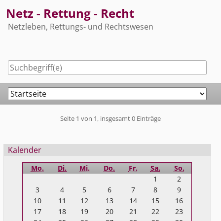
Skip
Netz - Rettung - Recht
to
Netzleben, Rettungs- und Rechtswesen
content
Navigation
Pagination
Seite 1 von 1, insgesamt 0 Einträge
Seitenleiste
Kalender
Mo.
Di.
Mi.
Do.
Fr.
Sa.
So.
1
2
3
4
5
6
7
8
9
10
11
12
13
14
15
16
17
18
19
20
21
22
23