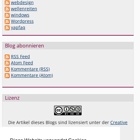
webdesign
wellenreiten
windows
Wordpress
yapfaq
Blog abonnieren
RSS Feed
Atom Feed
Kommentare (RSS)
Kommentare (Atom)
Lizenz
Die Artikel dieses Blogs sind lizensiert unter der
Creative
Commons Lizenz By-NC-SA 4.0 dt.
Das gilt
nicht
für Bilder oder (andere) erkennbare