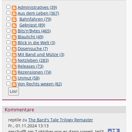
Administratives (39)
Aus dem Leben (367)
Bahnfahren (79)
Geknipst (89)
Bits'n'Bytes (465)
Blaulicht (49)
Blick in die Welt (3)
Dosensuche (7)
Mit Band und Mütze (3)
Netzleben (283)
Releases (73)
Rezensionen (74)
Unmut (58)
Von Rechts wegen (82)
Kommentare
reptile
zu
The Bard's Tale Trilogy Remaster
Fr., 01.11.2024 13:13
geschafft,am 7.oktober war es dann soweit. teil3