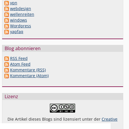
vpn
webdesign
wellenreiten
windows
Wordpress
yapfaq
Blog abonnieren
RSS Feed
Atom Feed
Kommentare (RSS)
Kommentare (Atom)
Lizenz
Die Artikel dieses Blogs sind lizensiert unter der
Creative
Commons Lizenz By-NC-SA 4.0 dt.