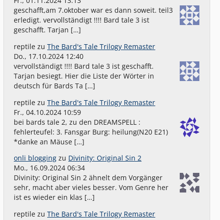
Fr., 01.11.2024 13:13
geschafft,am 7.oktober war es dann soweit. teil3
erledigt. vervollständigt !!!! Bard tale 3 ist
geschafft. Tarjan […]
reptile
zu
The Bard's Tale Trilogy Remaster
Do., 17.10.2024 12:40
vervollständigt !!!! Bard tale 3 ist geschafft.
Tarjan besiegt. Hier die Liste der Wörter in
deutsch für Bards Ta […]
reptile
zu
The Bard's Tale Trilogy Remaster
Fr., 04.10.2024 10:59
bei bards tale 2, zu den DREAMSPELL :
fehlerteufel: 3. Fansgar Burg: heilung(N20 E21)
*danke an Mäuse […]
onli blogging
zu
Divinity: Original Sin 2
Mo., 16.09.2024 06:34
Divinity: Original Sin 2 ähnelt dem Vorgänger
sehr, macht aber vieles besser. Vom Genre her
ist es wieder ein klas […]
reptile
zu
The Bard's Tale Trilogy Remaster