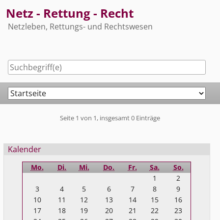
Skip
Netz - Rettung - Recht
to
Netzleben, Rettungs- und Rechtswesen
content
Navigation
Pagination
Seite 1 von 1, insgesamt 0 Einträge
Seitenleiste
Kalender
Mo.
Di.
Mi.
Do.
Fr.
Sa.
So.
1
2
3
4
5
6
7
8
9
10
11
12
13
14
15
16
17
18
19
20
21
22
23