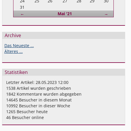
24
25
26
27
28
29
30
31
Zurück
Vorwärts
←
Mai '21
→
Archive
Das Neueste ...
Älteres ...
Statistiken
Letzter Artikel:
28.05.2023 12:00
1538
Artikel wurden geschrieben
1842
Kommentare wurden abgegeben
14645
Besucher in diesem Monat
10992
Besucher in dieser Woche
1265
Besucher heute
46
Besucher online