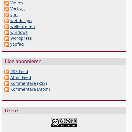
Videos
Vortrag
vpn
webdesign
wellenreiten
windows
Wordpress
yapfaq
Blog abonnieren
RSS Feed
Atom Feed
Kommentare (RSS)
Kommentare (Atom)
Lizenz