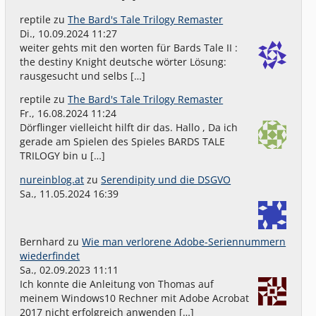
reptile
zu
The Bard's Tale Trilogy Remaster
Di., 10.09.2024 11:27
weiter gehts mit den worten für Bards Tale II :
the destiny Knight deutsche wörter Lösung:
rausgesucht und selbs […]
reptile
zu
The Bard's Tale Trilogy Remaster
Fr., 16.08.2024 11:24
Dörflinger vielleicht hilft dir das. Hallo , Da ich
gerade am Spielen des Spieles BARDS TALE
TRILOGY bin u […]
nureinblog.at
zu
Serendipity und die DSGVO
Sa., 11.05.2024 16:39
Bernhard
zu
Wie man verlorene Adobe-Seriennummern
wiederfindet
Sa., 02.09.2023 11:11
Ich konnte die Anleitung von Thomas auf
meinem Windows10 Rechner mit Adobe Acrobat
2017 nicht erfolgreich anwenden […]