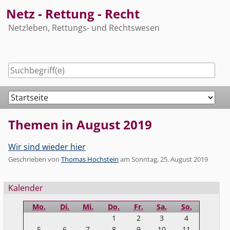
Skip
Netz - Rettung - Recht
to
Netzleben, Rettungs- und Rechtswesen
content
Navigation
Themen in August 2019
Wir sind wieder hier
Geschrieben von
Thomas Hochstein
am
Sonntag, 25. August 2019
Seitenleiste
Kalender
Mo.
Di.
Mi.
Do.
Fr.
Sa.
So.
1
2
3
4
5
6
7
8
9
10
11