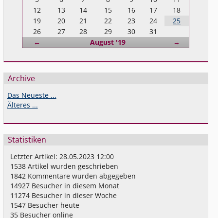
12
13
14
15
16
17
18
19
20
21
22
23
24
25
26
27
28
29
30
31
Zurück
Vorwärts
←
August '19
→
Archive
Das Neueste ...
Älteres ...
Statistiken
Letzter Artikel:
28.05.2023 12:00
1538
Artikel wurden geschrieben
1842
Kommentare wurden abgegeben
14927
Besucher in diesem Monat
11274
Besucher in dieser Woche
1547
Besucher heute
35
Besucher online