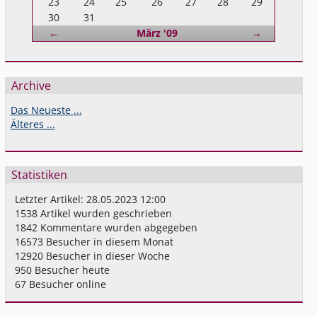
23
24
25
26
27
28
29
30
31
Zurück
Vorwärts
←
März '09
→
Archive
Das Neueste ...
Älteres ...
Statistiken
Letzter Artikel:
28.05.2023 12:00
1538
Artikel wurden geschrieben
1842
Kommentare wurden abgegeben
16573
Besucher in diesem Monat
12920
Besucher in dieser Woche
950
Besucher heute
67
Besucher online