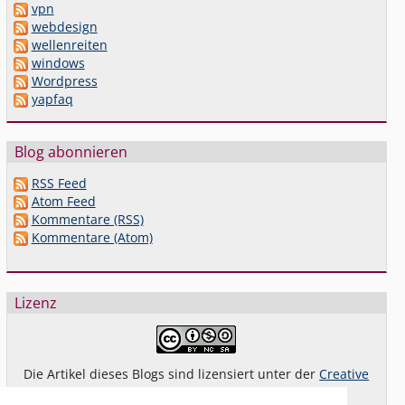
vpn
webdesign
wellenreiten
windows
Wordpress
yapfaq
Blog abonnieren
RSS Feed
Atom Feed
Kommentare (RSS)
Kommentare (Atom)
Lizenz
Die Artikel dieses Blogs sind lizensiert unter der
Creative
Commons Lizenz By-NC-SA 4.0 dt.