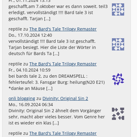
Fr., 01.11.2024 13:13
geschafft,am 7.oktober war es dann soweit. teil3
erledigt. vervollständigt !!!! Bard tale 3 ist
geschafft. Tarjan […]
reptile
zu
The Bard's Tale Trilogy Remaster
Do., 17.10.2024 12:40
vervollständigt !!!! Bard tale 3 ist geschafft.
Tarjan besiegt. Hier die Liste der Wörter in
deutsch für Bards Ta […]
reptile
zu
The Bard's Tale Trilogy Remaster
Fr., 04.10.2024 10:59
bei bards tale 2, zu den DREAMSPELL :
fehlerteufel: 3. Fansgar Burg: heilung(N20 E21)
*danke an Mäuse […]
onli blogging
zu
Divinity: Original Sin 2
Mo., 16.09.2024 06:34
Divinity: Original Sin 2 ähnelt dem Vorgänger
sehr, macht aber vieles besser. Vom Genre her
ist es wieder ein klas […]
reptile
zu
The Bard's Tale Trilogy Remaster