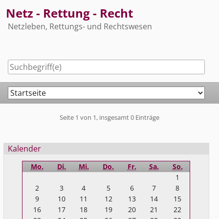
Skip
Netz - Rettung - Recht
to
Netzleben, Rettungs- und Rechtswesen
content
Navigation
Pagination
Seite 1 von 1, insgesamt 0 Einträge
Seitenleiste
Kalender
Mo.
Di.
Mi.
Do.
Fr.
Sa.
So.
1
2
3
4
5
6
7
8
9
10
11
12
13
14
15
16
17
18
19
20
21
22