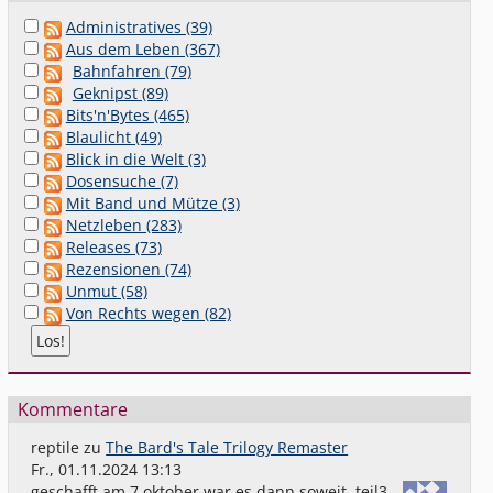
Administratives (39)
Aus dem Leben (367)
Bahnfahren (79)
Geknipst (89)
Bits'n'Bytes (465)
Blaulicht (49)
Blick in die Welt (3)
Dosensuche (7)
Mit Band und Mütze (3)
Netzleben (283)
Releases (73)
Rezensionen (74)
Unmut (58)
Von Rechts wegen (82)
Kommentare
reptile
zu
The Bard's Tale Trilogy Remaster
Fr., 01.11.2024 13:13
geschafft,am 7.oktober war es dann soweit. teil3