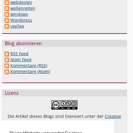
webdesign
wellenreiten
windows
Wordpress
yapfaq
Blog abonnieren
RSS Feed
Atom Feed
Kommentare (RSS)
Kommentare (Atom)
Lizenz
Die Artikel dieses Blogs sind lizensiert unter der
Creative
Commons Lizenz By-NC-SA 4.0 dt.
Das gilt
nicht
für Bilder oder (andere) erkennbare