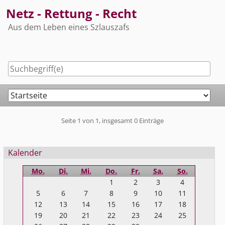
Skip
Netz - Rettung - Recht
to
Aus dem Leben eines Szlauszafs
content
Navigation
Pagination
Seite 1 von 1, insgesamt 0 Einträge
Seitenleiste
Kalender
Mo.
Di.
Mi.
Do.
Fr.
Sa.
So.
1
2
3
4
5
6
7
8
9
10
11
12
13
14
15
16
17
18
19
20
21
22
23
24
25