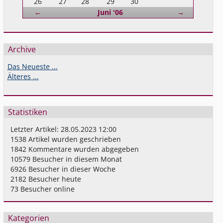
26
27
28
29
30
Zurück
Vorwärts
←
Juni '06
→
Archive
Das Neueste ...
Älteres ...
Statistiken
Letzter Artikel:
28.05.2023 12:00
1538
Artikel wurden geschrieben
1842
Kommentare wurden abgegeben
10579
Besucher in diesem Monat
6926
Besucher in dieser Woche
2182
Besucher heute
73
Besucher online
Kategorien