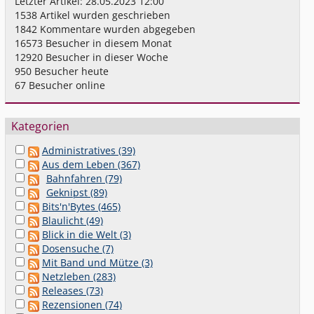
Letzter Artikel:
28.05.2023 12:00
1538
Artikel wurden geschrieben
1842
Kommentare wurden abgegeben
16573
Besucher in diesem Monat
12920
Besucher in dieser Woche
950
Besucher heute
67
Besucher online
Kategorien
Administratives (39)
Aus dem Leben (367)
Bahnfahren (79)
Geknipst (89)
Bits'n'Bytes (465)
Blaulicht (49)
Blick in die Welt (3)
Dosensuche (7)
Mit Band und Mütze (3)
Netzleben (283)
Releases (73)
Rezensionen (74)