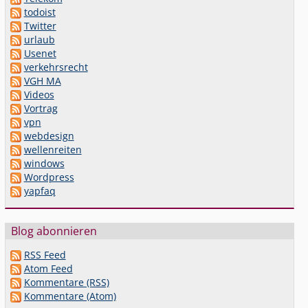
todoist
Twitter
urlaub
Usenet
verkehrsrecht
VGH MA
Videos
Vortrag
vpn
webdesign
wellenreiten
windows
Wordpress
yapfaq
Blog abonnieren
RSS Feed
Atom Feed
Kommentare (RSS)
Kommentare (Atom)