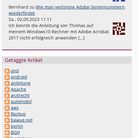
Bernhard
zu
Wie man verlorene Adobe-Seriennummern
wiederfindet
Sa., 02.09.2023 11:11
Ich konnte die Anleitung von Thomas auf
meinem Windows10 Rechner mit Adobe Acrobat
2017 nicht erfolgreich anwenden […]
Getaggte Artikel
and
android
anleitung
Apache
arztrecht
automobil
aws
Backup
bawue.net
berlin
BGH