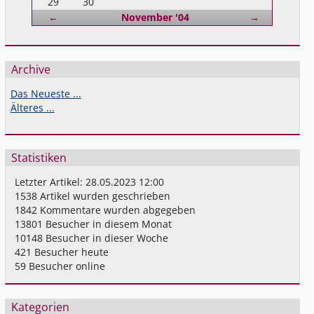
29
30
Zurück
Vorwärts
←
November '04
→
Archive
Das Neueste ...
Älteres ...
Statistiken
Letzter Artikel:
28.05.2023 12:00
1538
Artikel wurden geschrieben
1842
Kommentare wurden abgegeben
13801
Besucher in diesem Monat
10148
Besucher in dieser Woche
421
Besucher heute
59
Besucher online
Kategorien