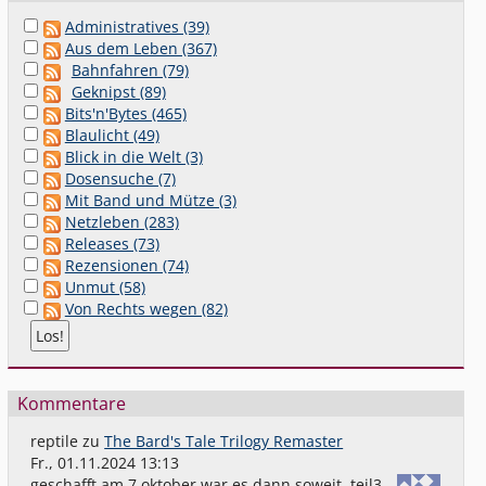
Administratives (39)
Aus dem Leben (367)
Bahnfahren (79)
Geknipst (89)
Bits'n'Bytes (465)
Blaulicht (49)
Blick in die Welt (3)
Dosensuche (7)
Mit Band und Mütze (3)
Netzleben (283)
Releases (73)
Rezensionen (74)
Unmut (58)
Von Rechts wegen (82)
Kommentare
reptile
zu
The Bard's Tale Trilogy Remaster
Fr., 01.11.2024 13:13
geschafft,am 7.oktober war es dann soweit. teil3