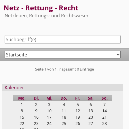
Skip
Netz - Rettung - Recht
to
Netzleben, Rettungs- und Rechtswesen
content
Navigation
Pagination
Seite 1 von 1, insgesamt 0 Einträge
Seitenleiste
Kalender
Mo.
Di.
Mi.
Do.
Fr.
Sa.
So.
1
2
3
4
5
6
7
8
9
10
11
12
13
14
15
16
17
18
19
20
21
22
23
24
25
26
27
28