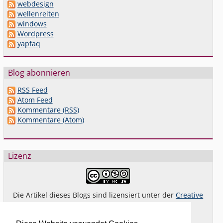
webdesign
wellenreiten
windows
Wordpress
yapfaq
Blog abonnieren
RSS Feed
Atom Feed
Kommentare (RSS)
Kommentare (Atom)
Lizenz
Die Artikel dieses Blogs sind lizensiert unter der
Creative
Commons Lizenz By-NC-SA 4.0 dt.
Das gilt
nicht
für Bilder oder (andere) erkennbare